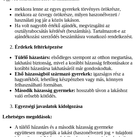
mekkora lenne az egyes gyerekek törvényes örökrésze,
mekkora az özvegy örökrésze, milyen haszonélvezeti /
használati jog jár a közös lakáson.​
Ha volt nagyobb értékű ajándék, megvizsgálni az
osztályrabocsátás kérdését (beszámítás). Tartalmazott-e az
ajándékozási szerződés beszámításra vonatkozó rendelkezést.​
Érdekek feltérképezése
Túlélő házastárs:
elsődleges szempont az otthon megtartása,
lakhatási biztonság, mivel a korábbi házasság felbontásakor a
korábbi házastársa lakhatásáról már gondoskodtak.
Első házasságból származó gyerekek:
igazságos rész a
hagyatékból, lehetőleg készpénzben vagy más, könnyen
felhasználható formában.
Második házasság gyermeke:
hosszabb távon a lakáshoz
való erősebb kötődés.
Egyezségi javaslatok kidolgozása
Lehetséges megoldások:
A túlélő házastárs és a második házasság gyermeke
együttesen megtartják a lakást (haszonélvezeti jog + tulajdoni