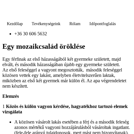
Kezdőlap
Tevékenységeink
Rólam
Időpontfoglalás
+36 30 606 5632
Egy mozaikcsalád öröklése
Egy férfinak az első házasságából két gyermeke született, majd
elvált, és második házasságában újabb egy gyermeke született.
Az első feleséggel a vagyont megosztották, második feleséggel
közösen vettek egy lakást, amelyben életvitelszerűen laktak,
miközben az első két gyermek már külön él. Az apa végrendeletet
nem készített.
Elemzés
1
Közös és külön vagyon kérdése, hagyatékhoz tartozó elemek
vizsgálata
A közösen vásárolt lakás esetében a férj és a második feleség
azonos mértékű vagyoni hozzájárulásból vásároltak ingatlant.
(fele-fele arányú tulajdonosok, mert mást nem bizonyítanak).​