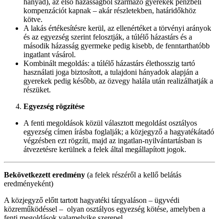
hányad), az első házasságból származó gyerekek pénzbeli
kompenzációt kapnak – akár részletekben, határidőkhöz
kötve.
A lakás értékesítésre kerül, az ellenértéket a törvényi arányok
és az egyezség szerint felosztják, a túlélő házastárs és a
második házasság gyermeke pedig kisebb, de fenntarthatóbb
ingatlant vásárol.
Kombinált megoldás: a túlélő házastárs élethosszig tartó
használati joga biztosított, a tulajdoni hányadok alapján a
gyerekek pedig később, az özvegy halála után realizálhatják a
részüket.
Egyezség rögzítése
A fenti megoldások közül választott megoldást osztályos
egyezség címen írásba foglalják; a közjegyző a hagyatékátadó
végzésben ezt rögzíti, majd az ingatlan-nyilvántartásban is
átvezetésre kerülnek a felek által megállapított jogok.​
Bekövetkezett eredmény
(a felek részéről a kellő belátás
eredményeként)
A közjegyző előtt tartott hagyatéki tárgyaláson – ügyvédi
közreműködéssel – olyan osztályos egyezség kötése, amelyben a
fenti megoldások valamelyike szerepel.