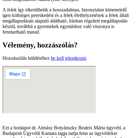
A felek így elkerülhetik a hosszadalmas, bizonytalan kimenetelű
igen költséges pereskedést és a felek élethelyzetének a felek általi
megállapodásán alapuló átlátható, írásban rögzített megállapodás
készül, továbbá a gyermekek egymáshoz való viszonya is
fenntartható marad.
Vélemény, hozzászólás?
Hozzászólás küldéséhez
be kell jelentkezni
.
Ezt a honlapot dr. Almásy Botyánszky Beatrix Márta ügyvéd, a
Budapesti Ügyvédi Kamara tagja tartja fenn az ügyvédekre