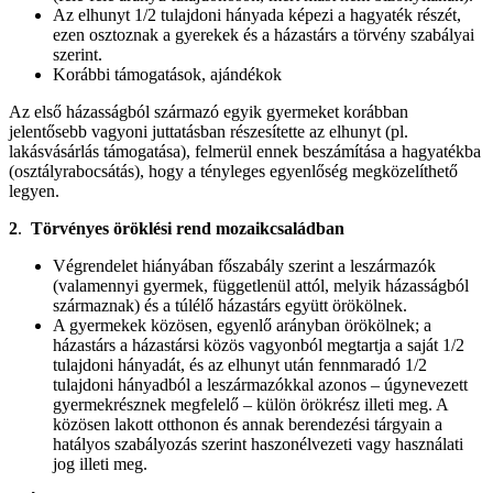
Az elhunyt 1/2 tulajdoni hányada képezi a hagyaték részét,
ezen osztoznak a gyerekek és a házastárs a törvény szabályai
szerint.​
Korábbi támogatások, ajándékok
Az első házasságból származó egyik gyermeket korábban
jelentősebb vagyoni juttatásban részesítette az elhunyt (pl.
lakásvásárlás támogatása), felmerül ennek beszámítása a hagyatékba
(osztályrabocsátás), hogy a tényleges egyenlőség megközelíthető
legyen.​
2
.
Törvényes öröklési rend mozaikcsaládban
Végrendelet hiányában főszabály szerint a leszármazók
(valamennyi gyermek, függetlenül attól, melyik házasságból
származnak) és a túlélő házastárs együtt örökölnek.​
A gyermekek közösen, egyenlő arányban örökölnek; a
házastárs a házastársi közös vagyonból megtartja a saját 1/2
tulajdoni hányadát, és az elhunyt után fennmaradó 1/2
tulajdoni hányadból a leszármazókkal azonos – úgynevezett
gyermekrésznek megfelelő – külön örökrész illeti meg. A
közösen lakott otthonon és annak berendezési tárgyain a
hatályos szabályozás szerint haszonélvezeti vagy használati
jog illeti meg.