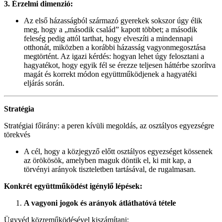
3. Érzelmi dimenzió:
Az első házasságból származó gyerekek sokszor úgy élik
meg, hogy a „második család” kapott többet; a második
feleség pedig attól tarthat, hogy elveszíti a mindennapi
otthonát, miközben a korábbi házasság vagyonmegosztása
megtörtént. Az igazi kérdés: hogyan lehet úgy felosztani a
hagyatékot, hogy egyik fél se érezze teljesen háttérbe szorítva
magát és korrekt módon együttműködjenek a hagyatéki
eljárás során.
Stratégia
Stratégiai főirány: a peren kívüli megoldás, az osztályos egyezségre
törekvés
A cél, hogy a közjegyző előtt osztályos egyezséget kössenek
az örökösök, amelyben maguk döntik el, ki mit kap, a
törvényi arányok tiszteletben tartásával, de rugalmasan.​
Konkrét együttműködést igénylő lépések:
A vagyoni jogok és arányok átláthatóvá tétele
Ügyvéd közreműködésével kiszámítani: