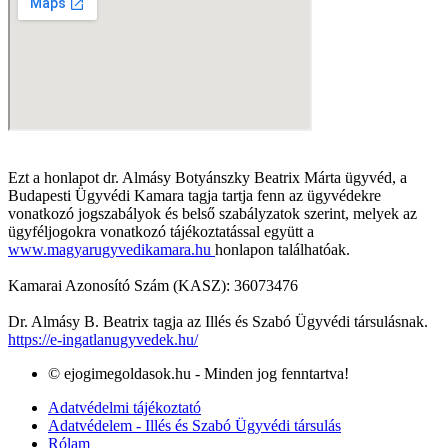
Ezt a honlapot dr. Almásy Botyánszky Beatrix Márta ügyvéd, a
Budapesti Ügyvédi Kamara tagja tartja fenn az ügyvédekre
vonatkozó jogszabályok és belső szabályzatok szerint, melyek az
ügyféljogokra vonatkozó tájékoztatással együtt a
www.magyarugyvedikamara.hu
honlapon találhatóak.
Kamarai Azonosító Szám (KASZ): 36073476
Dr. Almásy B. Beatrix tagja az Illés és Szabó Ügyvédi társulásnak.
https://e-ingatlanugyvedek.hu/
© ejogimegoldasok.hu - Minden jog fenntartva!
Adatvédelmi tájékoztató
Adatvédelem - Illés és Szabó Ügyvédi társulás
Rólam