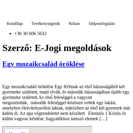
Kezdőlap
Tevékenységeink
Rólam
Időpontfoglalás
+36 30 606 5632
Szerző:
E-Jogi megoldások
Egy mozaikcsalád öröklése
Egy mozaikcsalád öröklése Egy férfinak az első házasságából két
gyermeke született, majd elvált, és második házasságában újabb egy
gyermeke született.Az első feleséggel a vagyont
megosztották, második feleséggel közösen vettek egy lakást,
amelyben életvitelszerűen laktak, miközben az első két gyermek már
külön él. Az apa végrendeletet nem készített. Elemzés 1 Közös és
külön vagyon kérdése, hagyatékhoz tartozó elemek […]